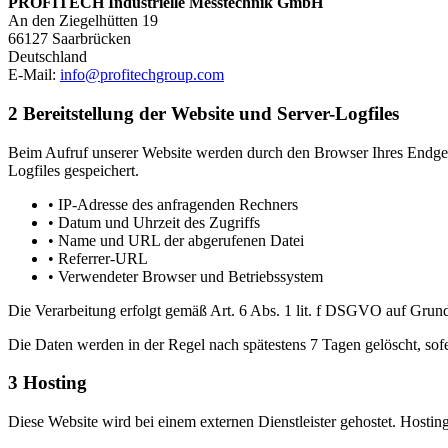
PROFITECH Industrielle Messtechnik GmbH
An den Ziegelhütten 19
66127 Saarbrücken
Deutschland
E-Mail:
info@profitechgroup.com
2
Bereitstellung der Website und Server-Logfiles
Beim Aufruf unserer Website werden durch den Browser Ihres Endgerä
Logfiles gespeichert.
• IP-Adresse des anfragenden Rechners
• Datum und Uhrzeit des Zugriffs
• Name und URL der abgerufenen Datei
• Referrer-URL
• Verwendeter Browser und Betriebssystem
Die Verarbeitung erfolgt gemäß Art. 6 Abs. 1 lit. f DSGVO auf Grundl
Die Daten werden in der Regel nach spätestens 7 Tagen gelöscht, sofer
3
Hosting
Diese Website wird bei einem externen Dienstleister gehostet. Hostin